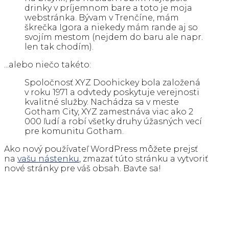
drinky v príjemnom bare a toto je moja
webstránka. Bývam v Trenčíne, mám
škrečka Igora a niekedy mám rande aj so
svojím mestom (nejdem do baru ale napr.
len tak chodím).
...alebo niečo takéto:
Spoločnosť XYZ Doohickey bola založená
v roku 1971 a odvtedy poskytuje verejnosti
kvalitné služby. Nachádza sa v meste
Gotham City, XYZ zamestnáva viac ako 2
000 ľudí a robí všetky druhy úžasných vecí
pre komunitu Gotham.
Ako nový používateľ WordPress môžete prejsť
na
vašu nástenku
, zmazať túto stránku a vytvoriť
nové stránky pre váš obsah. Bavte sa!