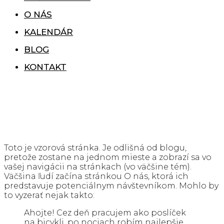
O NÁS
KALENDÁR
BLOG
KONTAKT
Toto je vzorová stránka. Je odlišná od blogu,
pretože zostane na jednom mieste a zobrazí sa vo
vašej navigácii na stránkach (vo väčšine tém).
Väčšina ľudí začína stránkou O nás, ktorá ich
predstavuje potenciálnym návštevníkom. Mohlo by
to vyzerať nejak takto:
Ahojte! Cez deň pracujem ako poslíček
na bicykli, po nociach robím najlepšie