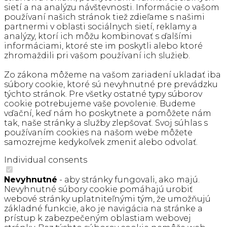
sietí a na analýzu návštevnosti. Informácie o vašom
používaní našich stránok tiež zdieľame s našimi
partnermi v oblasti sociálnych sietí, reklamy a
analýzy, ktorí ich môžu kombinovať s ďalšími
informáciami, ktoré ste im poskytli alebo ktoré
zhromaždili pri vašom používaní ich služieb.
Zo zákona môžeme na vašom zariadení ukladať iba
súbory cookie, ktoré sú nevyhnutné pre prevádzku
týchto stránok. Pre všetky ostatné typy súborov
cookie potrebujeme vaše povolenie. Budeme
vďační, keď nám ho poskytnete a pomôžete nám
tak, naše stránky a služby zlepšovať. Svoj súhlas s
používaním cookies na našom webe môžete
samozrejme kedykoľvek zmeniť alebo odvolať.
Individual consents
Nevyhnutné
- aby stránky fungovali, ako majú.
Nevyhnutné súbory cookie pomáhajú urobiť
webové stránky uplatniteľnými tým, že umožňujú
základné funkcie, ako je navigácia na stránke a
prístup k zabezpečeným oblastiam webovej