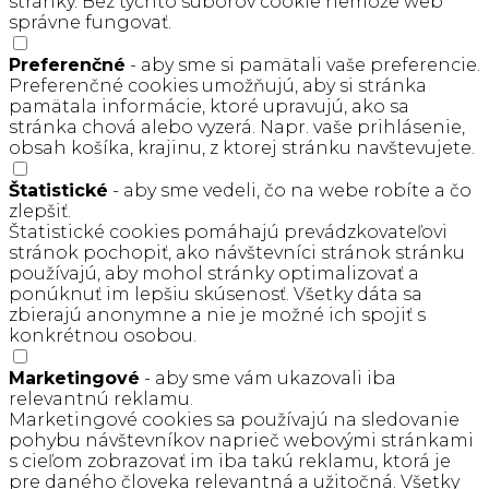
stránky. Bez týchto súborov cookie nemôže web
správne fungovať.
Preferenčné
- aby sme si pamätali vaše preferencie.
Preferenčné cookies umožňujú, aby si stránka
pamätala informácie, ktoré upravujú, ako sa
stránka chová alebo vyzerá. Napr. vaše prihlásenie,
obsah košíka, krajinu, z ktorej stránku navštevujete.
Štatistické
- aby sme vedeli, čo na webe robíte a čo
zlepšiť.
Štatistické cookies pomáhajú prevádzkovateľovi
stránok pochopiť, ako návštevníci stránok stránku
používajú, aby mohol stránky optimalizovať a
ponúknuť im lepšiu skúsenosť. Všetky dáta sa
zbierajú anonymne a nie je možné ich spojiť s
konkrétnou osobou.
Marketingové
- aby sme vám ukazovali iba
relevantnú reklamu.
Marketingové cookies sa používajú na sledovanie
pohybu návštevníkov naprieč webovými stránkami
s cieľom zobrazovať im iba takú reklamu, ktorá je
pre daného človeka relevantná a užitočná. Všetky